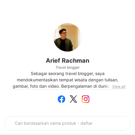
Arief Rachman
Travel blogger
Sebagai seorang travel blogger, saya
mendokumentasikan tempat wisata dengan tulisan,
gambar, foto dan video. Berpengalaman di dunia media
View all
membuat saya terbiasa menulis. Saya senang sekali
membagikan informasi ini di ariefpokto.com dan semua
social media saya. Saya selalu terpukau melihat tempat
baru, menikmati pengalaman baru, berjumpa orang baru,
makan makanan enak dan juga melihat dari berbagai
sudut pandang. Saya senang sekali travelling. Begitu
banyak hal di dunia yang perlu kita ketahui. Inilah salah