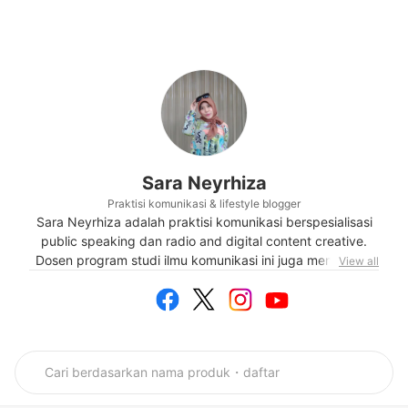
Sara Neyrhiza
Praktisi komunikasi & lifestyle blogger
Sara Neyrhiza adalah praktisi komunikasi berspesialisasi
public speaking dan radio and digital content creative.
Dosen program studi ilmu komunikasi ini juga mendirikan
View all
sebuah ruang belajar public speaking bernama
SPEAKING.id. Hobinya menulis ia tuangkan dalam blog
www.neyrhiza.com dan instagram @neyrhiza. Ia rutin
membahas berbagai topik bidang komunikasi dan gaya
hidup perempuan era digital. Duta Baca Solo 2019 ini juga
aktif memproduksi podcast di channel "The Late Brunch
with Sara Neyrhiza".