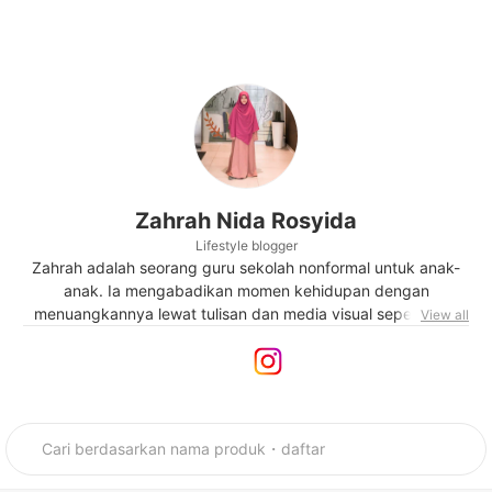
Zahrah Nida Rosyida
Lifestyle blogger
Zahrah adalah seorang guru sekolah nonformal untuk anak-
anak. Ia mengabadikan momen kehidupan dengan
menuangkannya lewat tulisan dan media visual seperti foto
View all
dan video. Memiliki hobi dan minat yang besar dalam dunia
masak-memasak, ia selalu bersemangat diajak ke toko bahan
makanan. Waktu berjam-jam bisa dihabiskannya dalam
menekuni komposisi produk untuk menemukan dan
mengembangkan inspirasi resep makanan dan minuman
baru.