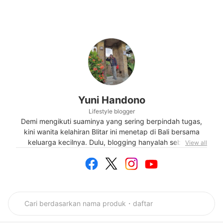
Yuni Handono
Lifestyle blogger
Demi mengikuti suaminya yang sering berpindah tugas,
kini wanita kelahiran Blitar ini menetap di Bali bersama
keluarga kecilnya. Dulu, blogging hanyalah sebagai
View all
sarana untuk menyalurkan hobi. Namun, agaknya profesi
ini makin menjanjikan ketika ditekuni. Dari blog, ia bisa
berpenghasilan. Bahkan, media sosial pun sangat
berperan membantu kegiatan bloggingnya. Jadi, inilah
pilihan ibu satu anak ini, nge-blog demi menyalurkan hobi
menulisnya. Sedangkan penghasilan yang diterimanya
adalah rezekinya.