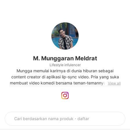
M. Munggaran Meldrat
Lifestyle infulencer
Mungga memulai karirnya di dunia hiburan sebagai
content creator di aplikasi lip-sync video. Pria yang suka
membuat video komedi bersama teman-temannya ini juga
View all
gemar membagikan inspirasi gaya hidup di media
sosialnya. Dengan banyaknya respon positif pada konten
yang ia unggah, ia berharap dapat terus membuat konten
menarik dan bermanfaat untuk pengikutnya.