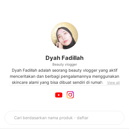
Dyah Fadillah
Beauty vlogger
Dyah Fadillah adalah seorang beauty vlogger yang aktif
menceritakan dan berbagi pengalamannya menggunakan
skincare alami yang bisa dibuat sendiri di rumah. Wanita
View all
yang mulai membuat video sejak 2014 ini gemar berbagi
informasi tentang manfaat-manfaat yang dihasilkan
skincare homemade-nya. Pemilik akun Instagram @dy.yol
ini juga menyukai make up simpel dan natural yang dapat
dipakai anak-anak remaja.