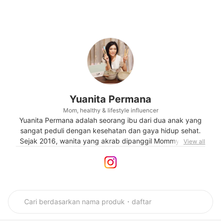
Yuanita Permana
Mom, healthy & lifestyle influencer
Yuanita Permana adalah seorang ibu dari dua anak yang
sangat peduli dengan kesehatan dan gaya hidup sehat.
Sejak 2016, wanita yang akrab dipanggil Mommy Nitnot
View all
ini mulai aktif membagikan pengalamannya dalam
membesarkan anak beserta tips tentang parenting. Selain
itu, ia juga kerap mengulas produk ibu dan anak,
peralatan rumah tangga, dan lainnya. Wanita pencinta
keluarga ini juga memiliki ketertarikan pada dunia fesyen,
kecantikan, dan travelling.