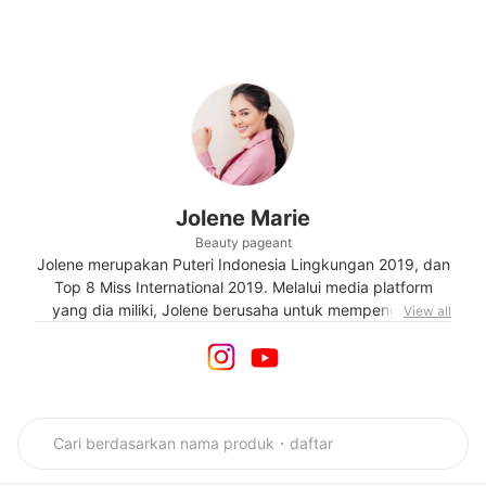
Jolene Marie
Beauty pageant
Jolene merupakan Puteri Indonesia Lingkungan 2019, dan
Top 8 Miss International 2019. Melalui media platform
yang dia miliki, Jolene berusaha untuk mempengaruhi
View all
para generasi muda untuk melakukan hal-hal positif. Hal
ini juga yang membuat Jolene terpilih menjadi Duta Anti
Narkoba Polda Metro Jaya pada tahun 2019. Jolene aktif
menyuarakan hal-hal yang menjadi perhatiannya dengan
motto heart for environment, disabled and elderly.
Penyuka tanaman dan binatang ini juga merupakan co-
founder & vice president dari IBS Millennial Think Tank.