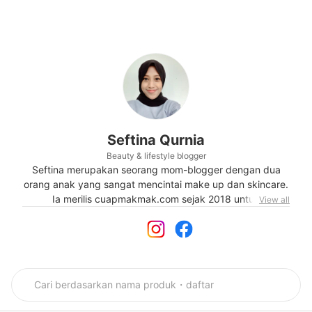
Seftina Qurnia
Beauty & lifestyle blogger
Seftina merupakan seorang mom-blogger dengan dua
orang anak yang sangat mencintai make up dan skincare.
Ia merilis cuapmakmak.com sejak 2018 untuk
View all
membagikan apa yang dipikirkannya ke dalam tulisan.
Dalam tulisannya, Seftina banyak berbagi tentang beauty
review dan rekomendasi make up serta skincare. Ia juga
sering membahas lifestyle yang sedang marak
dibicarakan. Seftina mencintai traveling. Blognya juga
berisikan tulisan mengenai travel, kuliner, serta berbagai
hal tentang Korea.