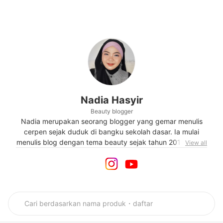
Nadia Hasyir
Beauty blogger
Nadia merupakan seorang blogger yang gemar menulis
cerpen sejak duduk di bangku sekolah dasar. Ia mulai
menulis blog dengan tema beauty sejak tahun 2016 ketika
View all
dunia kecantikan mulai menarik perhatiannya. Nadia
membagikan pengalamannya selama mendalami dunia
kecantikan. Ia juga mengintegrasikan review makeup
dengan pengetahuan yang didapat saat berkuliah di
jurusan Biologi Murni. Ia aktif berbagi tips berdandan,
mengulas produk kecantikan, dan pengetahuan komposisi
bahan natural skincare.