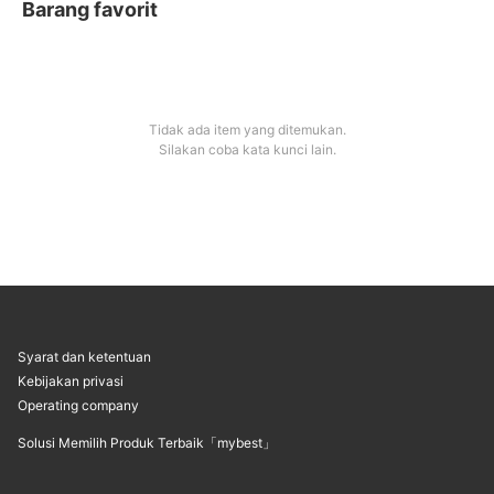
Barang favorit
Memiliki kulit berminyak atau badan plus size
bukan hal yang patut menjadikan diri frustasi.
Mencintai diri sendiri merupakan cara untuk
berbahagia dengan segala kelebihan dan
kekurangan yang saya miliki. Di bawah ini,
saya menuliskan beberapa rekomendasi
produk yang membantu saya untuk lebih
mencintai diri sendiri. Semoga dapat
Tidak ada item yang ditemukan.
membantu kalian juga, ya!
Silakan coba kata kunci lain.
Syarat dan ketentuan
Kebijakan privasi
Operating company
Solusi Memilih Produk Terbaik「mybest」