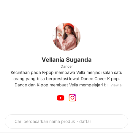
Vellania Suganda
Dancer
Kecintaan pada K-pop membawa Vella menjadi salah satu
orang yang bisa berprestasi lewat Dance Cover K-pop.
Dance dan K-pop membuat Vella mempelajari banyak
View all
genre dance dengan tekun. Vella sering mengunggah
video dance cover-nya di media sosial pribadinya. Selain
dance, Vella juga sering memperlihatkan berbagai fashion
yang dipakainya dalam kegiatan dance ataupun aktivitas
sehari-hari.