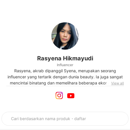
Rasyena Hikmayudi
Influencer
Rasyena, akrab dipanggil Syena, merupakan seorang
influencer yang tertarik dengan dunia beauty. Ia juga sangat
mencintai binatang dan memelihara beberapa ekor anjing.
View all
Syena dipanggil para follower-nya dengan sebutan "Mommy
the golden" karena memelihara beberapa ekor anjing golden
retriever dan jenis lainnya. Selain itu, Syena juga sangat
tertarik dengan traveling. Sayangnya, hobi ini harus ditunda
akibat pandemi yang sedang berlangsung.