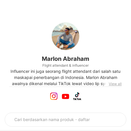
Marlon Abraham
Flight attendant & influencer
Influencer ini juga seorang flight attendant dari salah satu
maskapai penerbangan di Indonesia. Marlon Abraham
awalnya dikenal melalui TikTok lewat video lip sync lagu
View all
timur "Kakak Main Salah" yang kemudian menjadi viral.
Video tersebut sudah ditonton lebih dari 16 juta kali. Pria
yang selalu tampil stylish ini juga sangat menyukai alam
dan olahraga air. Marlon juga merupakan seorang host
dari program kategori travel di salah satu stasiun televisi
swasta.