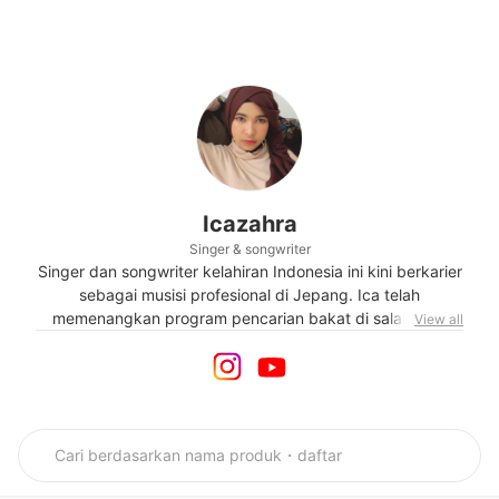
Icazahra
Singer & songwriter
Singer dan songwriter kelahiran Indonesia ini kini berkarier
sebagai musisi profesional di Jepang. Ica telah
memenangkan program pencarian bakat di salah satu
View all
acara televisi Jepang, “Nodojiman the World” di tahun
2015. Ia memulai debut resminya di Jepang pada Agustus
2019 dengan single “FOR YOU”. Ia baru saja merilis single
terbarunya yang berjudul “We Are Not In Love Anymore”.
Di waktu senggang, Ica aktif mengunggah video cover
lagu-lagu Jepang di YouTube.