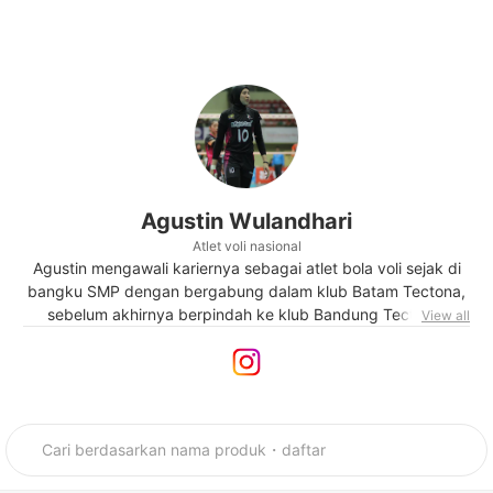
Agustin Wulandhari
Atlet voli nasional
Agustin mengawali kariernya sebagai atlet bola voli sejak di
bangku SMP dengan bergabung dalam klub Batam Tectona,
sebelum akhirnya berpindah ke klub Bandung Tectona.
View all
Agustin juga berkesempatan memperkuat timnas bola voli
putri di kejuaraan Sea Games tahun 2007, 2009, 2011, dan
2019. Pada tahun 2009, ia memulai debutnya di kejuaraan
Proliga bersama tim Jakarta Popsivo Polwan. Pada tahun
2012 ia juga sempat bergabung dengan tim Alko Bandung.
Sejak tahun 2014 hingga kini ia berkarier bersama tim Jakarta
Pertamina Energi. Agustin juga dinobatkan sebagai Best