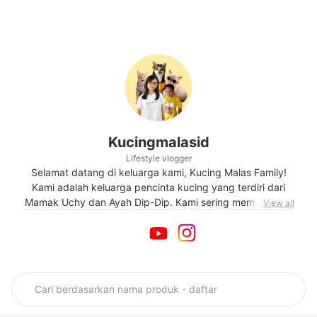
Kucingmalasid
Lifestyle vlogger
Selamat datang di keluarga kami, Kucing Malas Family!
Kami adalah keluarga pencinta kucing yang terdiri dari
Mamak Uchy dan Ayah Dip-Dip. Kami sering membagikan
View all
informasi mengenai pola mengasuh kucing berdasarkan
pengalaman yang pernah kami alami. Sehari-harinya, kami
mengunggah berbagai konten menarik tentang kucing di
berbagai media sosial kami. Stay warm and cute bersama
dengan tiga anak kucing menggemaskan Seno, Shiro, dan
Bubi.