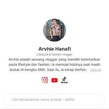
Arvhie Hanafi
Lifestyle & fashion vlogger
Arvhie adalah seorang vlogger yang memiliki ketertarikan
pada lifestyle dan fashion. Ia memulai hobinya saat masih
duduk di bangku SMA. Saat itu, ia kerap berfoto dengan
View all
pasangannya sambil me-review kuliner di berbagai kota.
Dari hobinya tersebut, pria berusia 22 tahun ini akhirnya
lebih sering membagikan tips mengenai lifestyle dan
fashion. Kecintaannya pada fashion ditunjukan lewat
konten-kontennya di beberapa platform media sosial
seperti Instagram, TikTok, dan YouTube.