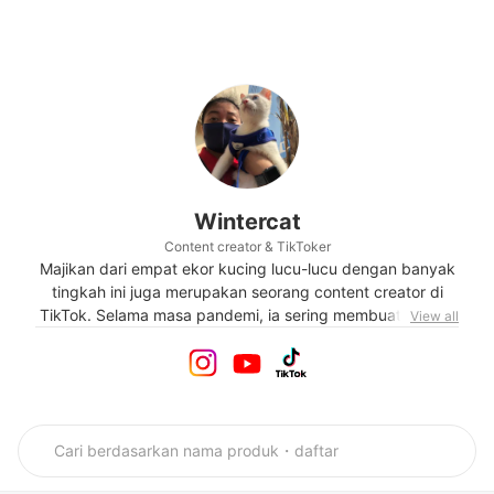
Wintercat
Content creator & TikToker
Majikan dari empat ekor kucing lucu-lucu dengan banyak
tingkah ini juga merupakan seorang content creator di
TikTok. Selama masa pandemi, ia sering membuat konten
View all
mengenai berbagai aktivitas kucing-kucing
kesayangannya. Ia juga aktif di Instagram dengan konten-
konten mengenai cara merawat dan memelihara kucing
dengan baik. Sehari-harinya, ia sering mengunggah video
tingkah lucu dari Winter, Whisky, dan kedua anak kucing
mereka.