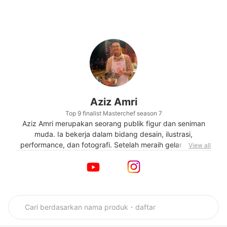
Aziz Amri
Top 9 finalist Masterchef season 7
Aziz Amri merupakan seorang publik figur dan seniman
muda. Ia bekerja dalam bidang desain, ilustrasi,
performance, dan fotografi. Setelah meraih gelar Master
View all
Desain (M.Ds) dari Institut Teknologi Bandung, ia
kemudian bekerja sebagai dosen DKV lepas pada satu
Universitas di Tangerang. Pada tahun 2020, Aziz
mengikuti kompetisi masak Masterchef Indonesia season
7 dan meraih posisi 9 besar. Kini ia meneruskan karirnya di
bidang seni, edukasi, dan kuliner.