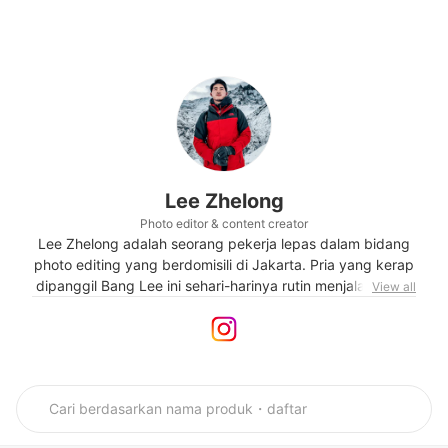
Lee Zhelong
Photo editor & content creator
Lee Zhelong adalah seorang pekerja lepas dalam bidang
photo editing yang berdomisili di Jakarta. Pria yang kerap
dipanggil Bang Lee ini sehari-harinya rutin menjalani gaya
View all
hidup sehat dan sangat menyukai alam. Selain
membagikan posting-an lucu di akun media sosial
miliknya, ia juga hobi nge-gym dan traveling. Lee juga
sering membagikan pengalamannya menjelajah berbagai
tempat, termasuk saat mendaki gunung bersalju di Nepal
dan Afrika.