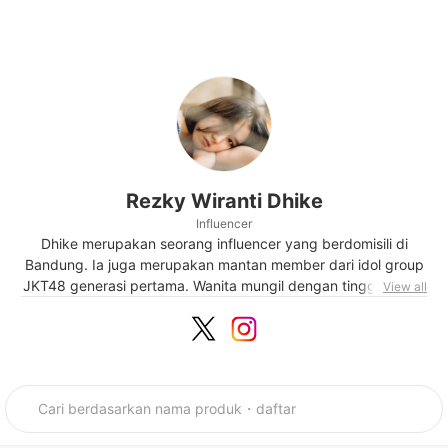
Rezky Wiranti Dhike
Influencer
Dhike merupakan seorang influencer yang berdomisili di
Bandung. Ia juga merupakan mantan member dari idol group
JKT48 generasi pertama. Wanita mungil dengan tinggi badan
View all
155 cm dan berat 45 kg ini merupakan seorang pencinta
kucing sejati. Selain bermain dengan kucing peliharaannya, ia
juga hobi makan dan bermain bulu tangkis. Dhike bisa
berbahasa Korea dan mencintai hal-hal mengenai Korea,
terutama makanan, fashion, dan skincare mereka.