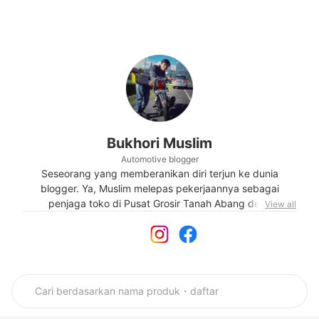
Bukhori Muslim
Automotive blogger
Seseorang yang memberanikan diri terjun ke dunia
blogger. Ya, Muslim melepas pekerjaannya sebagai
penjaga toko di Pusat Grosir Tanah Abang demi
View all
mengembangkan blog bmspeed7.com. Blog tersebut
berisi informasi tentang seluk beluk dunia otomotif roda
dua.