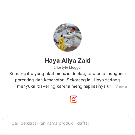
Haya Aliya Zaki
Lifestyle blogger
Seorang ibu yang aktif menulis di blog, terutama mengenai
parenting dan kesehatan. Sekarang ini, Haya sedang
menyukai travelling karena menginspirasinya untuk
View all
mempelajari hal baru. Meski begitu, rumah tetaplah tempat
terbaik untuk pulang. Mengotak-atik dekor rumah supaya
rumah nyaman dan indah dipandang jadi aktivitas favoritnya
sehari-hari.