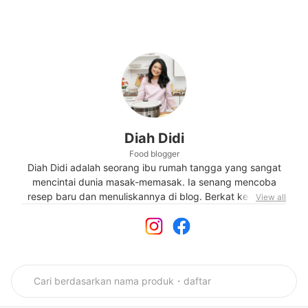
Diah Didi
Food blogger
Diah Didi adalah seorang ibu rumah tangga yang sangat
mencintai dunia masak-memasak. Ia senang mencoba
resep baru dan menuliskannya di blog. Berkat kecintaan
View all
dan keahliannya dalam memasak, ia sering dipercaya
untuk menulis review restoran-restoran terkenal atau
produk-produk dari perusahaan besar maupun kecil.
Perempuan yang juga sempat mendalami dunia fashion
design ini juga telah menerbitkan beberapa buku resep
masakan.