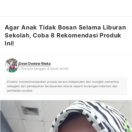
Agar Anak Tidak Bosan Selama Liburan
Dewi Dedew Rieka
Lifestyle blogger & book writer
Sekolah, Coba 8 Rekomendasi Produk
Ini!
Dewi Dedew Rieka
Lifestyle blogger & book writer
Kreator merekomendasikan produk secara independen dan mungkin menerima
sebagian dari pendapatan berdasarkan kinerja seperti kunjungan halaman dan
pembelian produk.