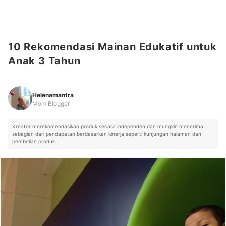
10 Rekomendasi Mainan Edukatif untuk
Helenamantra
Mom Blogger
Anak 3 Tahun
Helenamantra
Mom Blogger
Kreator merekomendasikan produk secara independen dan mungkin menerima
sebagian dari pendapatan berdasarkan kinerja seperti kunjungan halaman dan
pembelian produk.