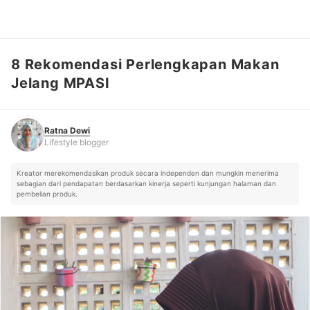
8 Rekomendasi Perlengkapan Makan
Ratna Dewi
Lifestyle blogger
Jelang MPASI
Ratna Dewi
Lifestyle blogger
Kreator merekomendasikan produk secara independen dan mungkin menerima
sebagian dari pendapatan berdasarkan kinerja seperti kunjungan halaman dan
pembelian produk.