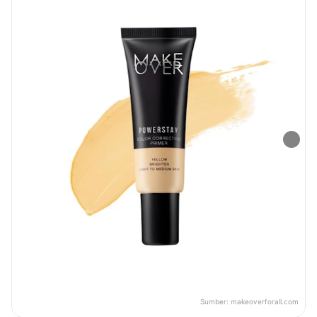
Sumber:
makeoverforall.com