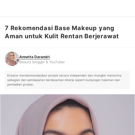
7 Rekomendasi Base Makeup yang
Annetta Darandri
Beauty blogger & YouTuber
Aman untuk Kulit Rentan Berjerawat
Annetta Darandri
Beauty blogger & YouTuber
Kreator merekomendasikan produk secara independen dan mungkin menerima
sebagian dari pendapatan berdasarkan kinerja seperti kunjungan halaman dan
pembelian produk.