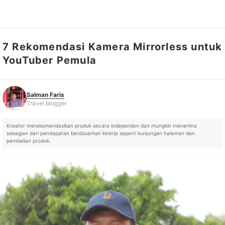
7 Rekomendasi Kamera Mirrorless untuk
Salman Faris
Travel blogger
YouTuber Pemula
Salman Faris
Travel blogger
Kreator merekomendasikan produk secara independen dan mungkin menerima
sebagian dari pendapatan berdasarkan kinerja seperti kunjungan halaman dan
pembelian produk.