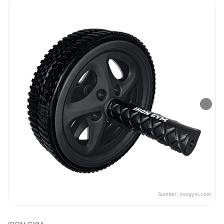
Sumber:
irongym.com