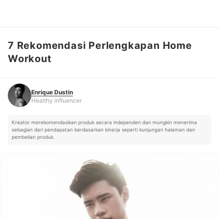
7 Rekomendasi Perlengkapan Home
Enrique Dustin
Healthy influencer
Workout
Enrique Dustin
Healthy influencer
Kreator merekomendasikan produk secara independen dan mungkin menerima
sebagian dari pendapatan berdasarkan kinerja seperti kunjungan halaman dan
pembelian produk.