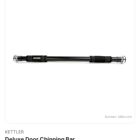
Sumber:
blibli.com
KETTLER
Deluxe Door Chinning Bar