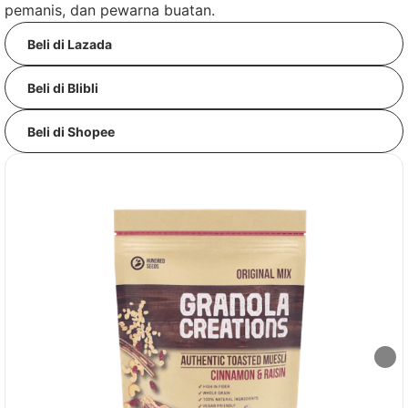
pemanis, dan pewarna buatan.
Beli di Lazada
Beli di Blibli
Beli di Shopee