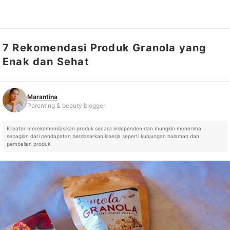
7 Rekomendasi Produk Granola yang
Marantina
Parenting & beauty blogger
Enak dan Sehat
Marantina
Parenting & beauty blogger
Kreator merekomendasikan produk secara independen dan mungkin menerima
sebagian dari pendapatan berdasarkan kinerja seperti kunjungan halaman dan
pembelian produk.