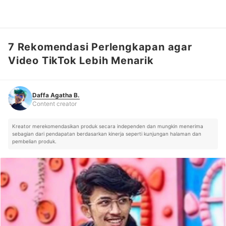
7 Rekomendasi Perlengkapan agar
Daffa Agatha B.
Content creator
Video TikTok Lebih Menarik
Daffa Agatha B.
Content creator
Kreator merekomendasikan produk secara independen dan mungkin menerima
sebagian dari pendapatan berdasarkan kinerja seperti kunjungan halaman dan
pembelian produk.