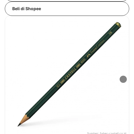
Beli di Shopee
Sumber:
faber-castell.co.id