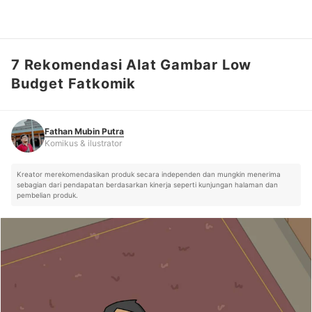
7 Rekomendasi Alat Gambar Low
Fathan Mubin Putra
Komikus & ilustrator
Budget Fatkomik
Fathan Mubin Putra
Komikus & ilustrator
Kreator merekomendasikan produk secara independen dan mungkin menerima
sebagian dari pendapatan berdasarkan kinerja seperti kunjungan halaman dan
pembelian produk.