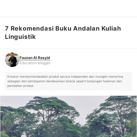
7 Rekomendasi Buku Andalan Kuliah
Fauzan Al Rasyid
Education blogger
Linguistik
Fauzan Al Rasyid
Education blogger
Kreator merekomendasikan produk secara independen dan mungkin menerima
sebagian dari pendapatan berdasarkan kinerja seperti kunjungan halaman dan
pembelian produk.