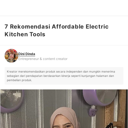
7 Rekomendasi Affordable Electric
Dini Dinda
Entrepreneur & content creator
Kitchen Tools
Dini Dinda
Entrepreneur & content creator
Kreator merekomendasikan produk secara independen dan mungkin menerima
sebagian dari pendapatan berdasarkan kinerja seperti kunjungan halaman dan
pembelian produk.