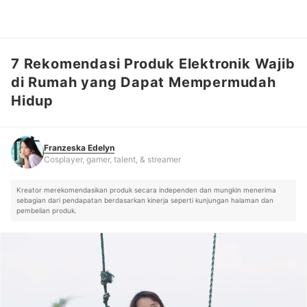
7 Rekomendasi Produk Elektronik Wajib
Franzeska Edelyn
Cosplayer, gamer, talent, & streamer
di Rumah yang Dapat Mempermudah
Hidup
Franzeska Edelyn
Cosplayer, gamer, talent, & streamer
Kreator merekomendasikan produk secara independen dan mungkin menerima
sebagian dari pendapatan berdasarkan kinerja seperti kunjungan halaman dan
pembelian produk.