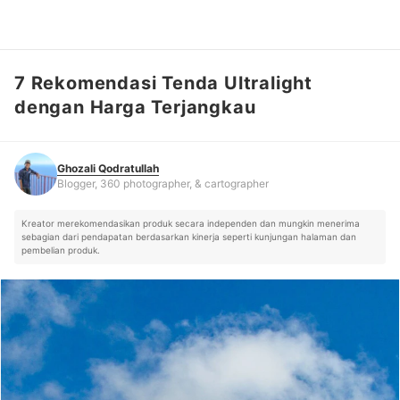
7 Rekomendasi Tenda Ultralight
Ghozali Qodratullah
Blogger, 360 photographer, & cartographer
dengan Harga Terjangkau
Ghozali Qodratullah
Blogger, 360 photographer, & cartographer
Kreator merekomendasikan produk secara independen dan mungkin menerima
sebagian dari pendapatan berdasarkan kinerja seperti kunjungan halaman dan
pembelian produk.