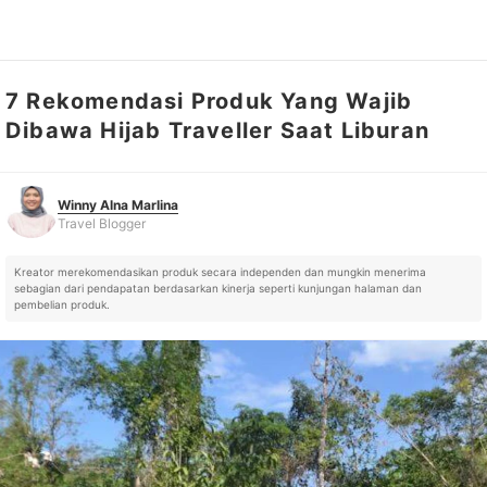
7 Rekomendasi Produk Yang Wajib
Winny Alna Marlina
Travel Blogger
Dibawa Hijab Traveller Saat Liburan
Winny Alna Marlina
Travel Blogger
Kreator merekomendasikan produk secara independen dan mungkin menerima
sebagian dari pendapatan berdasarkan kinerja seperti kunjungan halaman dan
pembelian produk.