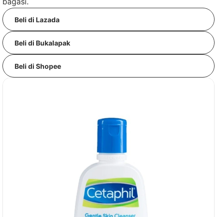
bagasi.
Beli di Lazada
Beli di Bukalapak
Beli di Shopee