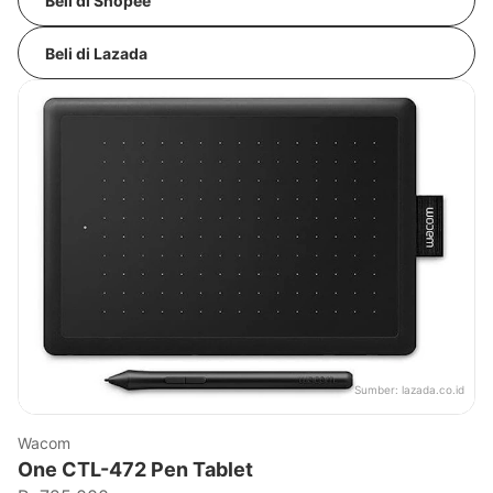
Beli di Shopee
Beli di Lazada
Sumber:
lazada.co.id
Wacom
One CTL-472 Pen Tablet