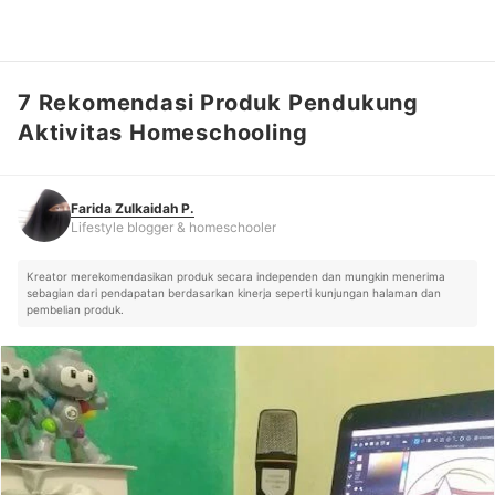
7 Rekomendasi Produk Pendukung
Farida Zulkaidah P.
Lifestyle blogger & homeschooler
Aktivitas Homeschooling
Farida Zulkaidah P.
Lifestyle blogger & homeschooler
Kreator merekomendasikan produk secara independen dan mungkin menerima
sebagian dari pendapatan berdasarkan kinerja seperti kunjungan halaman dan
pembelian produk.