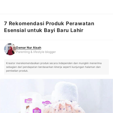
7 Rekomendasi Produk Perawatan
Damar Nur Aisah
Parenting & lifestyle blogger
Esensial untuk Bayi Baru Lahir
Damar Nur Aisah
Parenting & lifestyle blogger
Kreator merekomendasikan produk secara independen dan mungkin menerima
sebagian dari pendapatan berdasarkan kinerja seperti kunjungan halaman dan
pembelian produk.