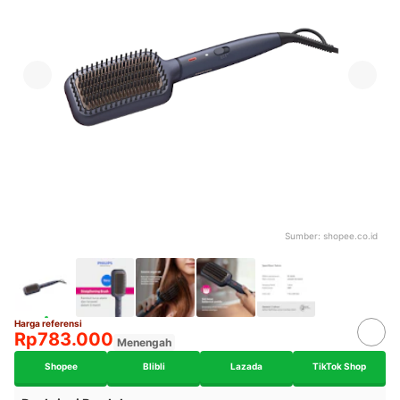
Sumber:
shopee.co.id
Harga referensi
Rp783.000
Menengah
Shopee
Blibli
Lazada
TikTok Shop