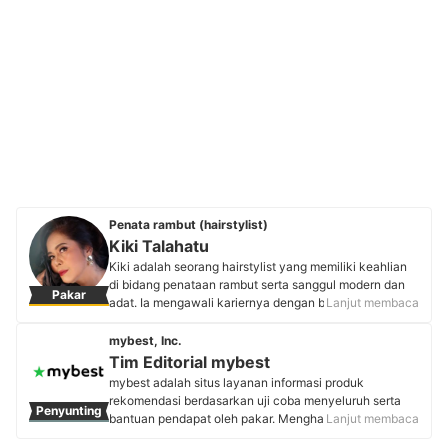
Penata rambut (hairstylist)
Kiki Talahatu
Kiki adalah seorang hairstylist yang memiliki keahlian
di bidang penataan rambut serta sanggul modern dan
Pakar
adat. Ia mengawali kariernya dengan belajar dari guru
Lanjut membaca
panggilan dan sanggar kecantikan. Kiki berpengalaman
dalam bidang kerja potong rambut dan menyanggul
mybest, Inc.
selama enam tahun. Ia juga menjadi penata rambut dan
Tim Editorial mybest
sanggul untuk ajang kontes kecantikan para makeup
mybest adalah situs layanan informasi produk
artist (MUA). Selain bekerja sebagai penata rambut, ia
rekomendasi berdasarkan uji coba menyeluruh serta
Penyunting
juga mengajar les privat sanggul dan sudah memiliki 12
bantuan pendapat oleh pakar. Menghasilkan konten
Lanjut membaca
murid.
setiap hari, mybest menyediakan pengalaman memilih
Profil Kiki Talahatu