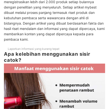
Peringkat Sisir Catok Terbaik
meregistrasikan lebih dari 2.000 produk setiap bulannya
dengan penelitian yang menyeluruh. Setiap artikel mybest
Pertanyaan umum seputar sisir catok
dibuat melalui proses panjang termasuk riset produk dan
kebutuhan pembaca serta wawancara dengan ahli di
Apakah catok sisir bisa membuat rambut kusut?
bidangnya. Dengan artikel yang dibuat berdasarkan fakta dan
hasil riset mendalam dan informasi yang dapat dipercaya, kami
Tips menggunakan sisir catok
memberikan konten yang dapat dipercaya kepada para
Baca juga rekomendasi produk styling rambut lainnya di sini
pembaca kami.
Laporkan informasi yang kurang tepat
Apa kelebihan menggunakan sisir
catok?