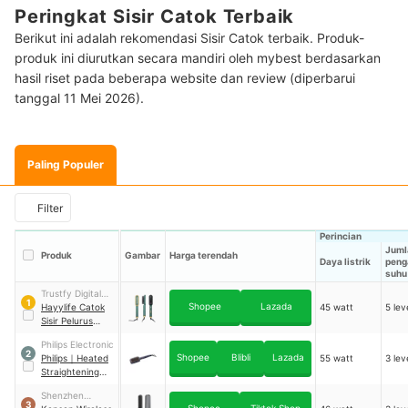
Peringkat Sisir Catok Terbaik
Berikut ini adalah rekomendasi Sisir Catok terbaik. Produk-
produk ini diurutkan secara mandiri oleh mybest berdasarkan
hasil riset pada beberapa website dan review (diperbarui
tanggal 11 Mei 2026).
Paling Populer
Filter
Perincian
Juml
Produk
Gambar
Harga terendah
Daya listrik
peng
suhu
Trustfy Digital
1
Shopee
Lazada
Indonesia
Hayylife Catok
45 watt
5 lev
Sisir Pelurus
Rambut 2 in 1
｜
Philips Electronic
HL-BBB531
2
Shopee
Blibli
Lazada
Philips
｜
Heated
55 watt
3 lev
Straightening
Brush
｜
Shenzhen
BHH885/00
3