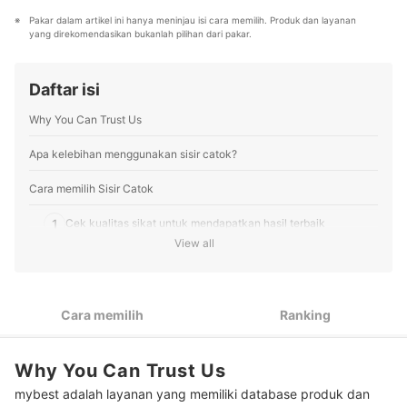
terbaik bagi lebih dari 3 juta user per bulannya.
Pakar dalam artikel ini hanya meninjau isi cara memilih. Produk dan layanan 
Berbagai tema konten, mulai dari kosmetik, kebutuhan
yang direkomendasikan bukanlah pilihan dari pakar.
sehari-hari, elektronik rumah tangga, hingga jasa bisa
ditemukan di mybest.
Profil Tim Editorial mybest
Daftar isi
Why You Can Trust Us
Apa kelebihan menggunakan sisir catok?
Cara memilih Sisir Catok
1
Cek kualitas sikat untuk mendapatkan hasil terbaik
View all
2
Cari tahu daya yang dibutuhkan
3
Pertimbangkan produk dengan temperatur yang dapat diatur
Cara memilih
Ranking
4
Periksalah kemudahan penggunaannya
Why You Can Trust Us
5
Perhatikan fitur yang ditawarkan
mybest adalah layanan yang memiliki database produk dan