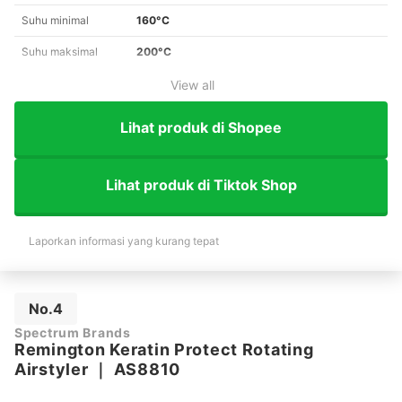
Suhu minimal
160°C
Suhu maksimal
200°C
View all
Lihat produk di Shopee
Lihat produk di Tiktok Shop
Laporkan informasi yang kurang tepat
No.4
Spectrum Brands
Remington Keratin Protect Rotating
Airstyler
｜
AS8810