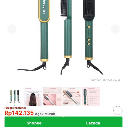
Sumber:
shopee.co.id
Harga referensi
Rp142.135
Agak Murah
Shopee
Lazada