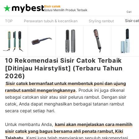
Sisir catok
Solusi Memilih Produk Terbaik
Cari
Sisir ca
TOP
Perawatan tubuh & kecantikan
Styling rambut
10 Rekomendasi Sisir Catok Terbaik
[Ditinjau Hairstylist] (Terbaru Tahun
2026)
Sisir catok bermanfaat untuk membentuk poni dan ujung
rambut sambil mengeringkannya
. Produk ini juga dikenal
sebagai catokan sisir atau sisir pelurus rambut. Dengan sisir
catok, Anda dapat menghasilkan berbagai tatanan rambut
secara cepat setiap hari.
Untuk membantu Anda,
kami akan menjelaskan cara memilih
sisir catok yang bagus bersama ahli penata rambut, Kiki
Talahatu
. Kami juga telah menyiapkan sepuluh rekomendasi