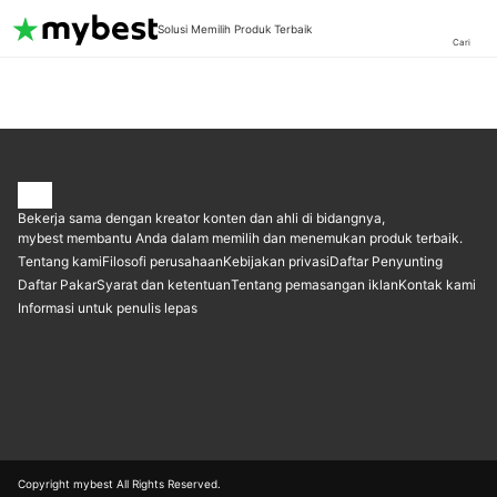
Solusi Memilih Produk Terbaik
Cari
Bekerja sama dengan kreator konten dan ahli di bidangnya,
mybest membantu Anda dalam memilih dan menemukan produk terbaik.
Tentang kami
Filosofi perusahaan
Kebijakan privasi
Daftar Penyunting
Daftar Pakar
Syarat dan ketentuan
Tentang pemasangan iklan
Kontak kami
Informasi untuk penulis lepas
Copyright mybest All Rights Reserved.