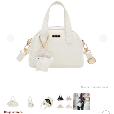
Sumber:
shopee.co.id
Harga referensi