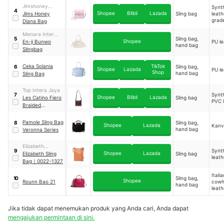
Jimshoney
Synt
4
Shopee
Blibli
Lazada
Indonesia
Jims Honey
Sling bag
leath
grad
Pratama
Diana Bag
Menara Inter
Sling bag,
5
Shopee
Mode
En-ji Bunwo
PU le
hand bag
Slingbag
Ceka Solania
TikTok
Sling bag,
6
Shopee
Lazada
PU le
Shop
hand bag
Sling Bag
Top Intera Jaya
Synt
7
Shopee
Blibli
Lazada
Les Catino Fiero
Sling bag
PVC 
Braided
Crossbody
Pamole Sling Bag
Sling bag,
8
Shopee
Lazada
Kanv
hand bag
Veronna Series
Elizabeth
Synt
9
Shopee
Lazada
Hanjaya
Elizabeth Sling
Sling bag
leath
Bag
｜
0022-1327
Italia
Sling bag,
10
Shopee
Rounn Bao 21
cowh
hand bag
leath
Jika tidak dapat menemukan produk yang Anda cari, Anda dapat
mengajukan permintaan di sini.