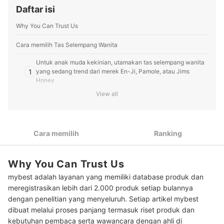
mybest dalam pembuatan artikel, melakukan riset
Daftar isi
pasar, dan bekolaborasi dengan pakar untuk membuat
artikel yang menjawab kebutuhan pembaca.
Why You Can Trust Us
Profil Ratih Nurwalidah
Cara memilih Tas Selempang Wanita
Untuk anak muda kekinian, utamakan tas selempang wanita
1
yang sedang trend dari merek En-Ji, Pamole, atau Jims
Honey
View all
Untuk wanita dewasa, pilih tas selempang branded yang
2
elegan dari Elizabeth, CEKA, atau ROUNN
Kenali juga karakteristik dari bahan tas serta kesan yang
3
Cara memilih
Ranking
ditampilkan
Peringkat Tas Selempang Wanita Terbaik
Why You Can Trust Us
Baca juga rekomendasi produk tas wanita lainnya di sini
mybest adalah layanan yang memiliki database produk dan
meregistrasikan lebih dari 2.000 produk setiap bulannya
dengan penelitian yang menyeluruh. Setiap artikel mybest
dibuat melalui proses panjang termasuk riset produk dan
kebutuhan pembaca serta wawancara dengan ahli di