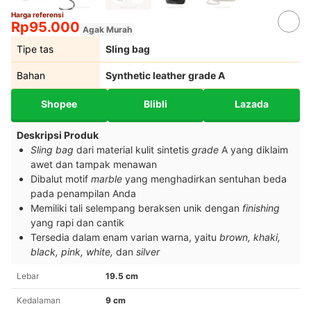
Harga referensi
Rp95.000
Agak Murah
Tipe tas
Sling bag
Bahan
Synthetic leather grade A
Shopee
Blibli
Lazada
Deskripsi Produk
Sling bag
dari material kulit sintetis
grade
A yang diklaim
awet dan tampak menawan
Dibalut motif
marble
yang menghadirkan sentuhan beda
pada penampilan Anda
Memiliki tali selempang beraksen unik dengan
finishing
yang rapi dan cantik
Tersedia dalam enam varian warna, yaitu
brown, khaki,
black, pink, white,
dan
silver
Lebar
19.5 cm
Kedalaman
9 cm