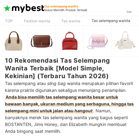
Tas selempang wanita
Solusi Memilih Produk Terbaik
Cari
Tas selempang wanita
TOP
Fashion wanita
Tas wanita
10 Rekomendasi Tas Selempang
Wanita Terbaik [Model Simple,
Kekinian] (Terbaru Tahun 2026)
Tas selempang atau
sling bag
wanita merupakan pilihan favorit
karena praktis digunakan sekaligus menunjang penampilan.
Anda bisa memilih tas selempang wanita besar untuk
bawaan banyak, ukuran medium yang serbaguna, hingga tas
selempang mini untuk jalan atau
hangout
. Namun,
banyaknya merek tas selempang wanita yang bagus seperti
BOSTANTEN, Jims Honey, dan Elizabeth mungkin membuat
Anda bingung saat memilih.