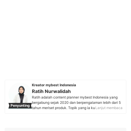
Kreator mybest Indonesia
Ratih Nurwalidah
Ratih adalah content planner mybest Indonesia yang
bergabung sejak 2020 dan berpengalaman lebih dari 5
Penyunting
tahun meriset produk. Topik yang ia kuasai, seperti
Lanjut membaca
perlengkapan elektronik, perangkat audio, hingga
skincare dan perawatan tubuh. Sebagai writer yang
aktif sejak kuliah, lulusan Ilmu Komunikasi, Universitas
Pendidikan Indonesia ini telah banyak membantu