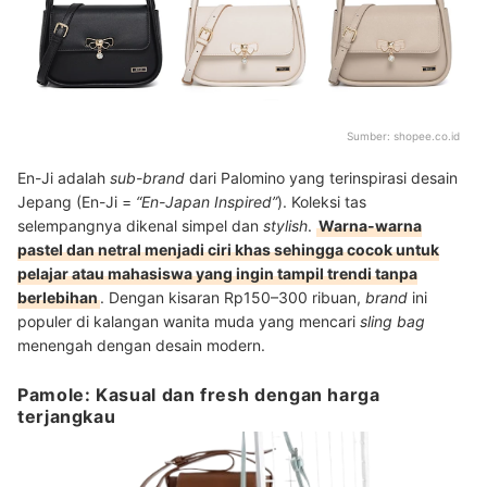
Sumber:
shopee.co.id
En-Ji adalah
sub-brand
dari Palomino yang terinspirasi desain
Jepang (En-Ji =
“En-Japan Inspired”
). Koleksi tas
selempangnya dikenal simpel dan
stylish
.
Warna-warna
pastel dan netral menjadi ciri khas sehingga cocok untuk
pelajar atau mahasiswa yang ingin tampil trendi tanpa
berlebihan
. Dengan kisaran Rp150–300 ribuan,
brand
ini
populer di kalangan wanita muda yang mencari
sling bag
menengah dengan desain modern.
Pamole: Kasual dan fresh dengan harga
terjangkau