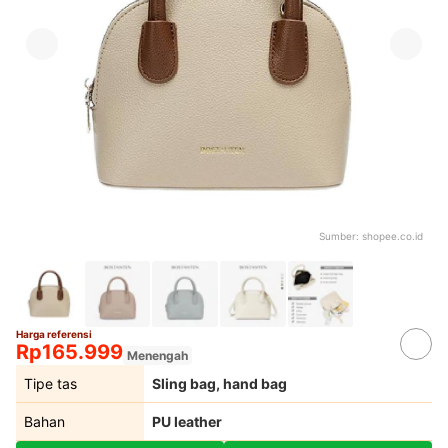
Sumber:
shopee.co.id
Harga referensi
Rp165.999
Menengah
Tipe tas
Sling bag, hand bag
Bahan
PU leather