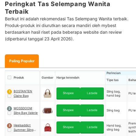
Peringkat Tas Selempang Wanita
Terbaik
Berikut ini adalah rekomendasi Tas Selempang Wanita terbaik.
Produk-produk ini diurutkan secara mandiri oleh mybest
berdasarkan hasil riset pada beberapa website dan review
(diperbarui tanggal 23 April 2026).
Paling Populer
Perincian
Produk
Gambar
Harga terendah
Tipe tas
Baha
BOSTANTEN
Sling bag,
1
Shopee
Lazada
PU le
hand bag
Claire Bag
MOSSDOOM
2
Shopee
Lazada
Sling bag
PU le
Sling Bag Valerie
Prem
Heelsaddict
Hand bag,
3
Shopee
Lazada
synth
sling bag
Summer Sling
leath
Bag