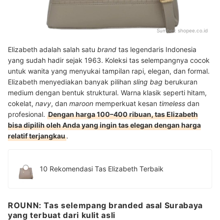
Sumber:
shopee.co.id
Elizabeth adalah salah satu
brand
tas legendaris Indonesia
yang sudah hadir sejak 1963. Koleksi tas selempangnya cocok
untuk wanita yang menyukai tampilan rapi, elegan, dan formal.
Elizabeth menyediakan banyak pilihan
sling bag
berukuran
medium dengan bentuk struktural. Warna klasik seperti hitam,
cokelat,
navy
, dan
maroon
memperkuat kesan
timeless
dan
profesional.
Dengan harga 100–400 ribuan, tas Elizabeth
bisa dipilih oleh Anda yang ingin tas elegan dengan harga
relatif terjangkau
.
10 Rekomendasi Tas Elizabeth Terbaik
ROUNN: Tas selempang branded asal Surabaya
yang terbuat dari kulit asli