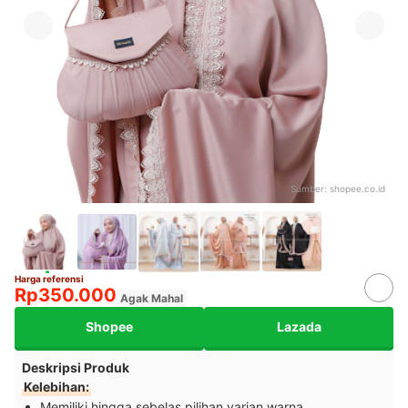
Sumber:
shopee.co.id
Harga referensi
Rp350.000
Agak Mahal
Shopee
Lazada
Deskripsi Produk
Kelebihan:
Memiliki hingga sebelas pilihan varian warna