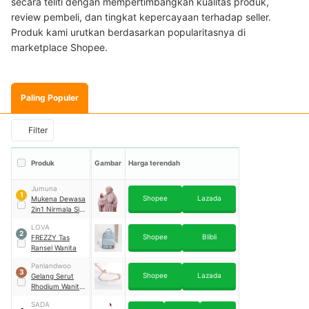
secara teliti dengan mempertimbangkan kualitas produk,
review pembeli, dan tingkat kepercayaan terhadap seller.
Produk kami urutkan berdasarkan popularitasnya di
marketplace Shopee.
Paling Populer
Filter
Produk
Gambar
Harga terendah
Jumuna
1
Shopee
Lazada
Mukena Dewasa
2in1 Nirmala Silk
Premium
LOVA
2
Shopee
Blibli
FREZZY Tas
Ransel Wanita
Panlandwoo
3
Shopee
Lazada
Gelang Serut
Rhodium Wanita
Gemma
SADA
Adjustable