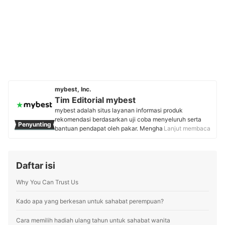
mybest, Inc.
Tim Editorial mybest
mybest adalah situs layanan informasi produk
rekomendasi berdasarkan uji coba menyeluruh serta
Penyunting
bantuan pendapat oleh pakar. Menghasilkan konten
Lanjut membaca
setiap hari, mybest menyediakan pengalaman memilih
terbaik bagi lebih dari 3 juta user per bulannya.
Berbagai tema konten, mulai dari kosmetik, kebutuhan
Daftar isi
sehari-hari, elektronik rumah tangga, hingga jasa bisa
ditemukan di mybest.
Why You Can Trust Us
Profil Tim Editorial mybest
Kado apa yang berkesan untuk sahabat perempuan?
Cara memilih hadiah ulang tahun untuk sahabat wanita