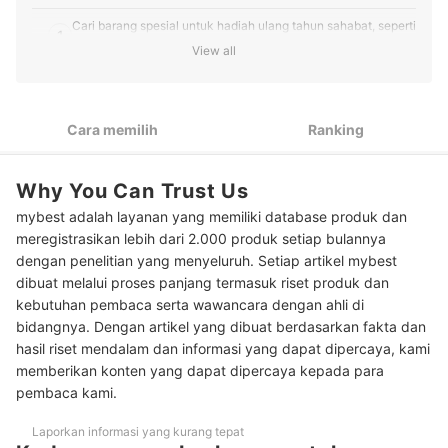
Cari barang spesial untuk hadiah ulang tahun sahabat, seperti
1
perhiasan, alat ibadah, atau skincare kesukaannya
View all
Pertimbangkan barang seperti buku self growth atau
2
perlengkapan kerja untuk sahabat yang wisuda
Cara memilih
Ranking
Untuk sahabat yang menikah, carikan barang couple atau
3
alat rumah tangga yang bisa dipakai seterusnya
Jika bingung, pilih paket gift set yang harganya terjangkau
Why You Can Trust Us
4
dan sudah satu paket dengan bungkus
mybest adalah layanan yang memiliki database produk dan
meregistrasikan lebih dari 2.000 produk setiap bulannya
10 Rekomendasi kado terbaik untuk sahabat perempuan
dengan penelitian yang menyeluruh. Setiap artikel mybest
Baca juga rekomendasi kado ulang tahun lainnya di sini
dibuat melalui proses panjang termasuk riset produk dan
kebutuhan pembaca serta wawancara dengan ahli di
bidangnya. Dengan artikel yang dibuat berdasarkan fakta dan
hasil riset mendalam dan informasi yang dapat dipercaya, kami
memberikan konten yang dapat dipercaya kepada para
pembaca kami.
Laporkan informasi yang kurang tepat