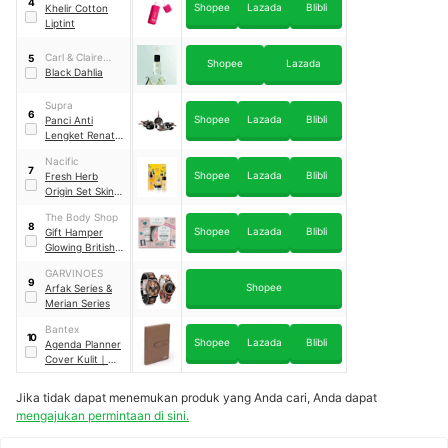
4
Shopee
Lazada
Blibli
Khelir Cotton
Liptint
Carl & Claire
5
Shopee
Lazada
Perfumery
Black Dahlia
Supra
6
Shopee
Lazada
Blibli
Panci Anti
Lengket Renatta
Moeloek
Nacific
Signature 9 Pc
7
Shopee
Lazada
Blibli
Fresh Herb
Marble Coated
Origin Set Skin
Care Renew
The Body Shop
8
Shopee
Lazada
Blibli
Gift Hamper
Glowing British
Rose Traveling
GARVINOES
Kit
9
Shopee
Arfak Series &
Merian Series
Bantex
10
Shopee
Lazada
Blibli
Agenda Planner
Cover Kulit
｜
7492
Jika tidak dapat menemukan produk yang Anda cari, Anda dapat
mengajukan permintaan di sini.