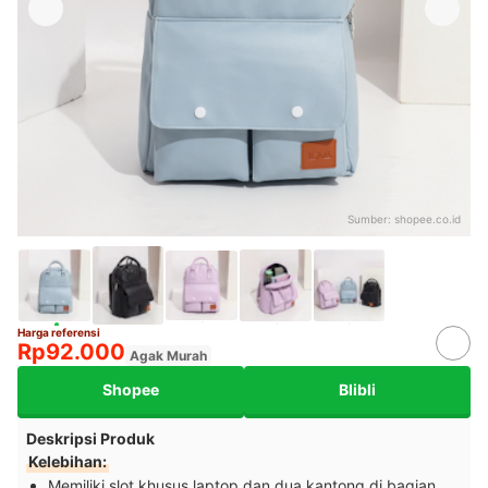
Sumber:
shopee.co.id
Harga referensi
Rp92.000
Agak Murah
Shopee
Blibli
Deskripsi Produk
Kelebihan:
Memiliki slot khusus laptop dan dua kantong di bagian