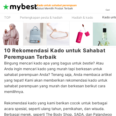
Kado untuk sahabat perempuan
Solusi Memilih Produk Terbaik
Cari
Kado unt
TOP
Perlengkapan pesta & hadiah
Hadiah & kado
10 Rekomendasi Kado untuk Sahabat
Perempuan Terbaik
Bingung mencari kado apa yang bagus untuk
bestie
? Atau
Anda ingin mencari kado yang murah tapi berkesan untuk
sahabat perempuan Anda? Tenang saja, Anda membaca artikel
yang tepat! Kami akan memberikan rekomendasi kado untuk
sahabat perempuan yang murah dan berkesan berikut cara
memilihnya.
Rekomendasi kado yang kami berikan cocok untuk berbagai
acara spesial, seperti ulang tahun, pernikahan, dan wisuda.
Berbagai merek, seperti The Body Shop, SADA, dan Palandwoo