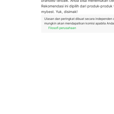
branded
terbaik. Anda bisa menemukan cel
Rekomendasi ini dipilih dari produk-produk t
mybest. Yuk, disimak!
Ulasan dan peringkat dibuat secara independen 
mungkin akan mendapatkan komisi apabila Anda m
Filosofi perusahaan