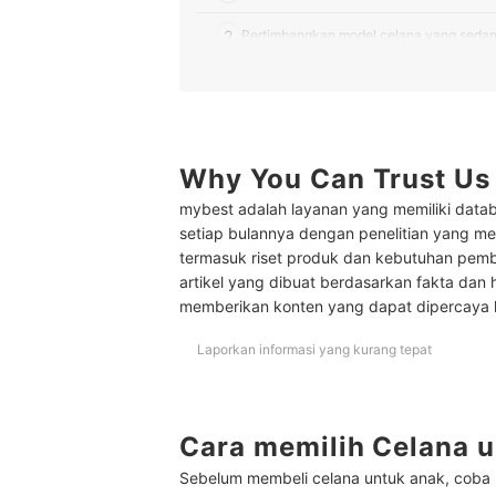
2
Pertimbangkan model celana yang sedan
3
Cari bahan yang nyaman dan breathable
4
Sesuaikan ukuran dengan usia anak
5
Why You Can Trust Us
Cari model celana dengan pinggang kare
mybest adalah layanan yang memiliki datab
Peringkat Celana untuk Anak Terbaik
setiap bulannya dengan penelitian yang men
termasuk riset produk dan kebutuhan pem
Baca juga rekomendasi baju anak lainnya di sini
artikel yang dibuat berdasarkan fakta dan 
memberikan konten yang dapat dipercaya
Laporkan informasi yang kurang tepat
Cara memilih Celana 
Sebelum membeli celana untuk anak, coba pe