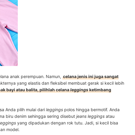
elana anak perempuan. Namun,
celana jenis ini juga sangat
akternya yang elastis dan fleksibel membuat gerak si kecil lebih
ak bayi atau balita, pilihlah celana
leggings
ketimbang
a Anda pilih mulai dari
leggings
polos hingga bermotif. Anda
a biru denim sehingga sering disebut
jeans leggings
atau
leggings
yang dipadukan dengan rok tutu. Jadi, si kecil bisa
dan model.