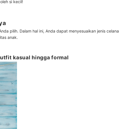
leh si kecil!
nya
nda pilih. Dalam hal ini, Anda dapat menyesuaikan jenis celana
itas anak.
utfit kasual hingga formal