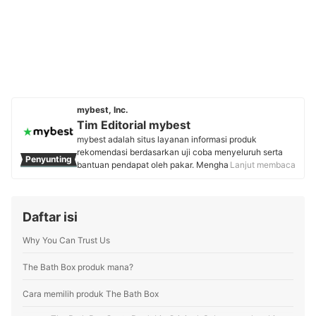
mybest, Inc.
Tim Editorial mybest
mybest adalah situs layanan informasi produk
rekomendasi berdasarkan uji coba menyeluruh serta
Penyunting
bantuan pendapat oleh pakar. Menghasilkan konten
Lanjut membaca
setiap hari, mybest menyediakan pengalaman memilih
terbaik bagi lebih dari 3 juta user per bulannya.
Berbagai tema konten, mulai dari kosmetik, kebutuhan
Daftar isi
sehari-hari, elektronik rumah tangga, hingga jasa bisa
ditemukan di mybest.
Why You Can Trust Us
Profil Tim Editorial mybest
The Bath Box produk mana?
Cara memilih produk The Bath Box