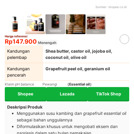
Sumber:
shopee.co.id
Harga referensi
Rp147.900
Menengah
Kandungan
Shea butter, castor oil, jojoba oil,
pelembap
coconut oil, olive oil
Kandungan
Grapefruit peel oil, geranium oil
pencerah
Klaim pH balance
Pewangi
（Essential oil）
Shopee
Lazada
TikTok Shop
Deskripsi Produk
Menggunakan susu kambing dan
grapefruit essential oil
sebagai bahan unggulannya
Diformulasikan khusus untuk mengobati eksem dan
psoriasis
dalam satu bulan pemakaian