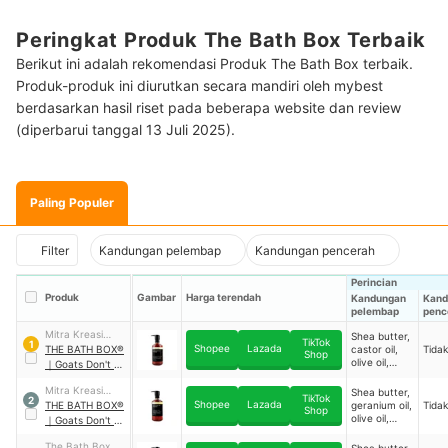
Peringkat Produk The Bath Box Terbaik
Berikut ini adalah rekomendasi Produk The Bath Box terbaik.
Produk-produk ini diurutkan secara mandiri oleh mybest
berdasarkan hasil riset pada beberapa website dan review
(diperbarui tanggal 13 Juli 2025).
Paling Populer
Filter
Kandungan pelembap
Kandungan pencerah
Perincian
Produk
Gambar
Harga terendah
Kandungan
Kand
pelembap
penc
Mitra Kreasi
Shea butter,
TikTok
1
Shopee
Lazada
Natural
THE BATH BOX®
castor oil,
Tida
Shop
olive oil,
｜
Goats Don't Lie
coconut oil,
Original Liquid
jojoba oil
Mitra Kreasi
Shea butter,
Soap
TikTok
2
Shopee
Lazada
Natural
THE BATH BOX®
geranium oil,
Tida
Shop
olive oil,
｜
Goats Don't Lie
coconut oil,
Geranium Liquid
jojoba oil
The Bath Box