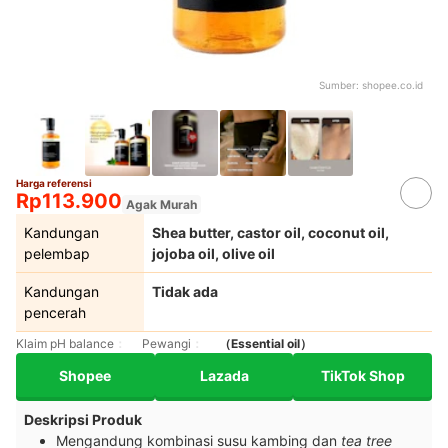
Sumber:
shopee.co.id
Harga referensi
Rp113.900
Agak Murah
Kandungan
Shea butter, castor oil, coconut oil,
pelembap
jojoba oil, olive oil
Kandungan
Tidak ada
pencerah
Klaim pH balance
Pewangi
（Essential oil）
Shopee
Lazada
TikTok Shop
Deskripsi Produk
Mengandung kombinasi susu kambing dan
tea tree