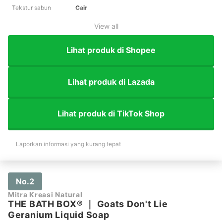
Tekstur sabun
Cair
View all
Lihat produk di Shopee
Lihat produk di Lazada
Lihat produk di TikTok Shop
Laporkan informasi yang kurang tepat
No.2
Mitra Kreasi Natural
THE BATH BOX®
｜
Goats Don't Lie
Geranium Liquid Soap