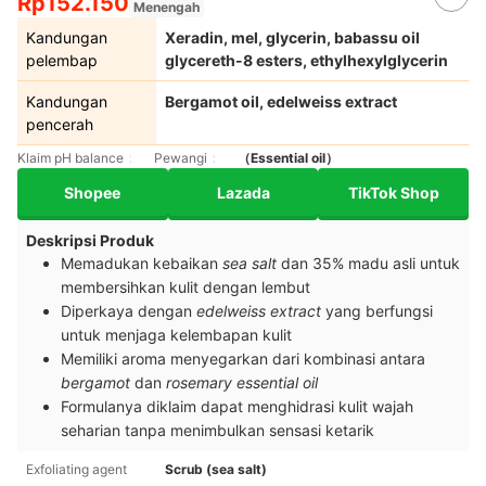
Rp152.150
Menengah
Kandungan
Xeradin, mel, glycerin, babassu oil
pelembap
glycereth-8 esters, ethylhexylglycerin
Kandungan
Bergamot oil, edelweiss extract
pencerah
Klaim pH balance
Pewangi
（Essential oil）
Shopee
Lazada
TikTok Shop
Deskripsi Produk
Memadukan kebaikan
sea salt
dan 35% madu asli untuk
membersihkan kulit dengan lembut
Diperkaya dengan
edelweiss extract
yang berfungsi
untuk menjaga kelembapan kulit
Memiliki aroma menyegarkan dari kombinasi antara
bergamot
dan
rosemary essential oil
Formulanya diklaim dapat menghidrasi kulit wajah
seharian tanpa menimbulkan sensasi ketarik
Exfoliating agent
Scrub (sea salt)