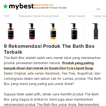
Sabun mandi cair
Solusi Memilih Produk Terbaik
Cari
TOP
Perawatan tubuh & kecantikan
Sabun mandi
Sabun ma
9 Rekomendasi Produk The Bath Box
Terbaik
The Bath Box adalah salah satu merek lokal yang menawarkan
produk perawatan berbahan natural.
Produk yang paling
banyak dicari dari merek ini Goats Don't Lie Liquid Soap
.
Selain Original, ada varian Geranium, Tea Tree, Grapefruit, dan
Lemongrass dalam seri sabun cair ini. Lantas, produk The Bath
Box yang mana yang paling pas untuk Anda?
Supaya tidak salah pilih, simak cara memilih produk The Bath
Box yang bagus di artikel ini. Kami juga akan memberikan
rekomendasi produk The Bath Box untuk Anda. Rekomendasi