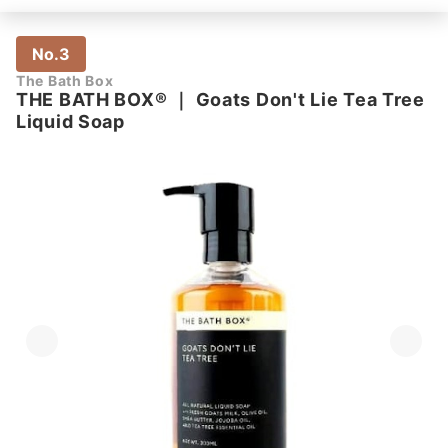
No.3
The Bath Box
THE BATH BOX®
｜
Goats Don't Lie Tea Tree
Liquid Soap