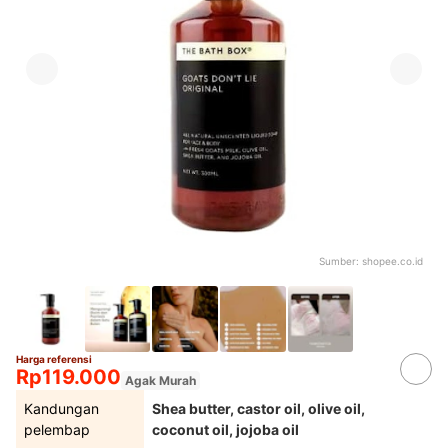
Sumber:
shopee.co.id
Harga referensi
Rp119.000
Agak Murah
Kandungan
Shea butter, castor oil, olive oil,
pelembap
coconut oil, jojoba oil