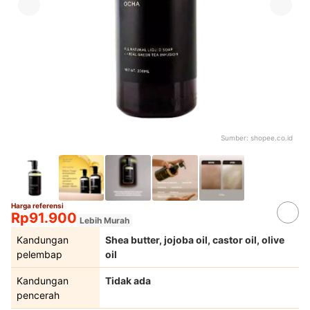
Sumber:
shopee.co.id
Harga referensi
Rp91.900
Lebih Murah
Kandungan
Shea butter, jojoba oil, castor oil, olive
pelembap
oil
Kandungan
Tidak ada
pencerah