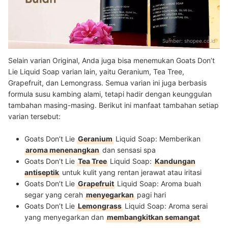
Sumber:
shopee.co.id
Selain varian Original, Anda juga bisa menemukan Goats Don’t
Lie Liquid Soap varian lain, yaitu Geranium, Tea Tree,
Grapefruit, dan Lemongrass. Semua varian ini juga berbasis
formula susu kambing alami, tetapi hadir dengan keunggulan
tambahan masing-masing. Berikut ini manfaat tambahan setiap
varian tersebut:
Goats Don’t Lie
Geranium
Liquid Soap: Memberikan
aroma menenangkan
dan sensasi spa
Goats Don’t Lie
Tea Tree
Liquid Soap:
Kandungan
antiseptik
untuk kulit yang rentan jerawat atau iritasi
Goats Don’t Lie
Grapefruit
Liquid Soap: Aroma buah
segar yang cerah
menyegarkan
pagi hari
Goats Don’t Lie
Lemongrass
Liquid Soap: Aroma serai
yang menyegarkan dan
membangkitkan semangat