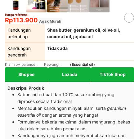
Harga referensi
Rp113.900
Agak Murah
Kandungan
Shea butter, geranium oil, olive oil,
pelembap
coconut oil, jojoba oil
Kandungan
Tidak ada
pencerah
Klaim pH balance
Pewangi
（Essential oil）
Shopee
Lazada
TikTok Shop
Deskripsi Produk
Sabun ini terbuat dari 100% susu kambing yang
diproses secara tradisional
Memadukan kandungan minyak alami serta
geranium
essential oil
dengan aroma yang hangat
Formulanya bekerja maksimal dalam mengurangi bekas
luka dalam satu bulan pemakaian
Kandungannya juga ampuh menyembuhkan luka dan