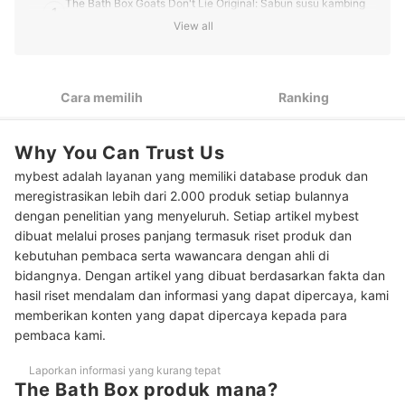
The Bath Box Goats Don't Lie Original: Sabun susu kambing
1
dengan formula alami yang lembut untuk eksem/psoriasis
View all
Bermasalah dengan jerawat punggung? The Bath Box Ocha
2
Liquid Soap bisa jadi pertimbangan
Cara memilih
Ranking
Peringkat Produk The Bath Box Terbaik
Baca juga rekomendasi sabun mandi lainnya di sini
Why You Can Trust Us
mybest adalah layanan yang memiliki database produk dan
meregistrasikan lebih dari 2.000 produk setiap bulannya
dengan penelitian yang menyeluruh. Setiap artikel mybest
dibuat melalui proses panjang termasuk riset produk dan
kebutuhan pembaca serta wawancara dengan ahli di
bidangnya. Dengan artikel yang dibuat berdasarkan fakta dan
hasil riset mendalam dan informasi yang dapat dipercaya, kami
memberikan konten yang dapat dipercaya kepada para
pembaca kami.
Laporkan informasi yang kurang tepat
The Bath Box produk mana?