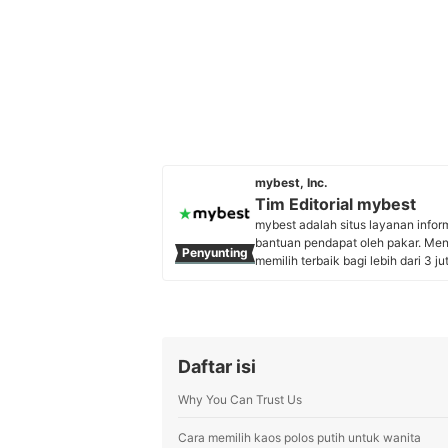
mybest, Inc.
Tim Editorial mybest
mybest adalah situs layanan info
bantuan pendapat oleh pakar. Me
Penyunting
memilih terbaik bagi lebih dari 3 j
kebutuhan sehari-hari, elektronik
Profil Tim Editorial mybest
Daftar isi
Why You Can Trust Us
Cara memilih kaos polos putih untuk wanita