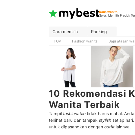
Kaus wanita
Solusi Memilih Produk Te
Cara memilih
Ranking
TOP
Fashion wanita
Baju atasan wa
10 Rekomendasi K
Wanita Terbaik
Tampil
fashionable
tidak harus mahal. And
terlihat baru dan tampak
stylish
setiap hari
untuk dipasangkan dengan
outfit
lainnya.