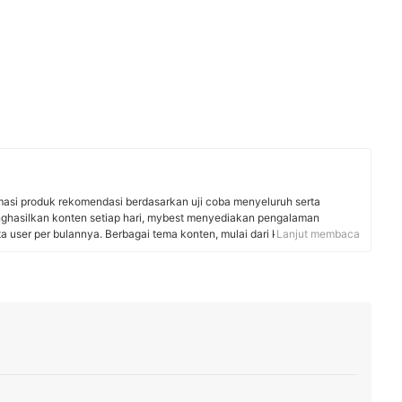
rmasi produk rekomendasi berdasarkan uji coba menyeluruh serta
nghasilkan konten setiap hari, mybest menyediakan pengalaman
uta user per bulannya. Berbagai tema konten, mulai dari kosmetik,
Lanjut membaca
 rumah tangga, hingga jasa bisa ditemukan di mybest.