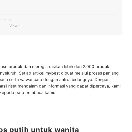
an Anda
View all
wanita
ase produk dan meregistrasikan lebih dari 2.000 produk
innya di sini
yeluruh. Setiap artikel mybest dibuat melalui proses panjang
baca serta wawancara dengan ahli di bidangnya. Dengan
hasil riset mendalam dan informasi yang dapat dipercaya, kami
 kepada para pembaca kami.
os putih untuk wanita