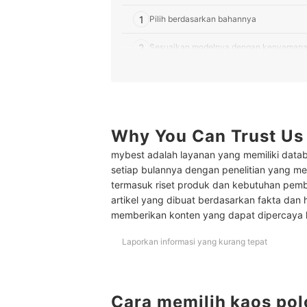
1
Pilih berdasarkan bahannya
2
Sesuaikan modelnya dengan kenyaman
3
Periksa detail ukuran kaos
10 Rekomendasi kaos polos putih terbaik untuk 
Tips mix and match kaos polos putih
Why You Can Trust Us
mybest adalah layanan yang memiliki datab
Baca juga rekomendasi berbagai atasan wanita la
setiap bulannya dengan penelitian yang men
termasuk riset produk dan kebutuhan pem
artikel yang dibuat berdasarkan fakta dan 
memberikan konten yang dapat dipercaya
Laporkan informasi yang kurang tepat
Cara memilih kaos pol