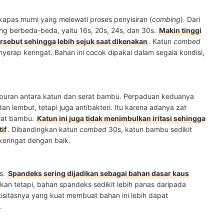
kapas murni yang melewati proses penyisiran (
combing
). Dari
ang berbeda-beda, yaitu 16s, 20s, 24s, dan 30s.
Makin tinggi
ersebut sehingga lebih sejuk saat dikenakan
. Katun
combed
yerap keringat. Bahan ini cocok dipakai dalam segala kondisi,
mpuran antara katun dan serat bambu. Perpaduan keduanya
an lembut, tetapi juga antibakteri. Itu karena adanya zat
erat bambu.
Katun ini juga tidak menimbulkan iritasi sehingga
if
. Dibandingkan katun
combed
30s, katun bambu sedikit
 keringat dengan baik.
is.
Spandeks sering dijadikan sebagai bahan dasar kaus
Akan tetapi, bahan spandeks sedikit lebih panas daripada
tisitasnya yang kuat membuat bahan ini lebih dapat
t.