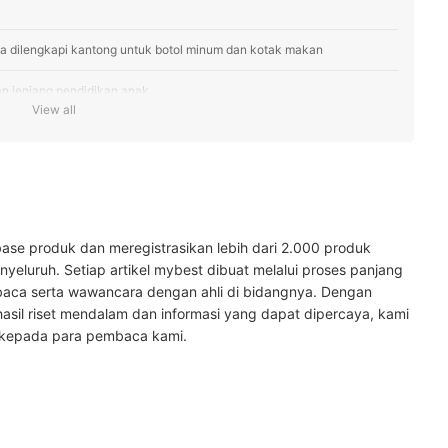
a dilengkapi kantong untuk botol minum dan kotak makan
an jenjang pendidikan anak
View all
, oxford, atau nilon
baik
 sini
ase produk dan meregistrasikan lebih dari 2.000 produk
yeluruh. Setiap artikel mybest dibuat melalui proses panjang
baca serta wawancara dengan ahli di bidangnya. Dengan
hasil riset mendalam dan informasi yang dapat dipercaya, kami
 kepada para pembaca kami.