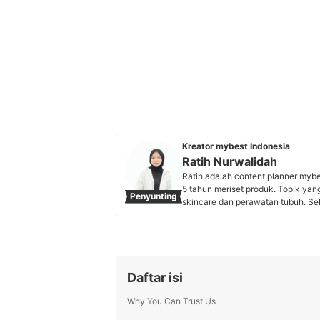
Kreator mybest Indonesia
Ratih Nurwalidah
Ratih adalah content planner myb
5 tahun meriset produk. Topik yang
Penyunting
skincare dan perawatan tubuh. Seba
Universitas Pendidikan Indonesia
riset pasar, dan bekolaborasi de
Profil Ratih Nurwalidah
Daftar isi
Why You Can Trust Us