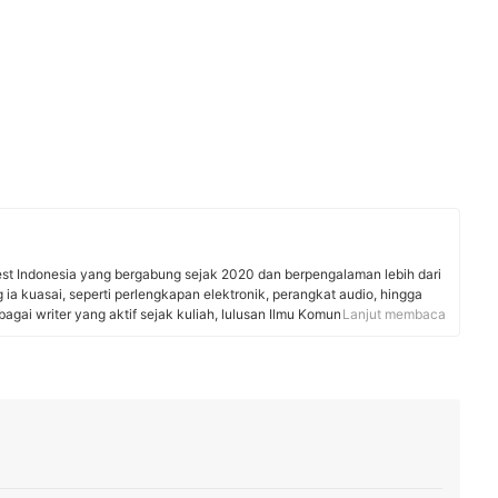
est Indonesia yang bergabung sejak 2020 dan berpengalaman lebih dari
 ia kuasai, seperti perlengkapan elektronik, perangkat audio, hingga
gai writer yang aktif sejak kuliah, lulusan Ilmu Komunikasi,
Lanjut membaca
 ini telah banyak membantu mybest dalam pembuatan artikel, melakukan
ngan pakar untuk membuat artikel yang menjawab kebutuhan pembaca.