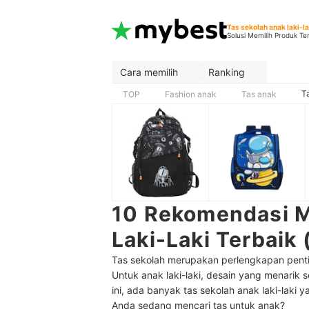
Tas sekolah anak laki-la
Solusi Memilih Produk Te
Cara memilih
Ranking
T
TOP
Fashion anak
Tas anak
10 Rekomendasi M
Laki-Laki Terbaik
Tas sekolah merupakan perlengkapan pent
Untuk anak laki-laki, desain yang menarik
ini, ada banyak tas sekolah anak laki-laki 
Anda sedang mencari tas untuk anak?