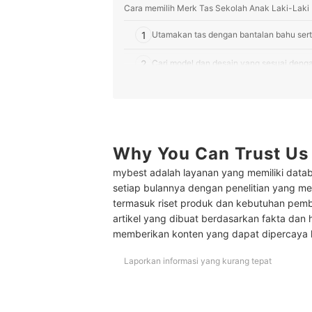
Cara memilih Merk Tas Sekolah Anak Laki-Laki
1
Utamakan tas dengan bantalan bahu sert
2
Cari model dan desain yang sesuai deng
3
Pertimbangkan bahannya: Cordura, canvas
Peringkat Merk Tas Sekolah Anak Laki-Laki Ter
Baca juga rekomendasi tas lainnya untuk anak di
Why You Can Trust Us
mybest adalah layanan yang memiliki datab
setiap bulannya dengan penelitian yang men
termasuk riset produk dan kebutuhan pem
artikel yang dibuat berdasarkan fakta dan 
memberikan konten yang dapat dipercaya
Laporkan informasi yang kurang tepat