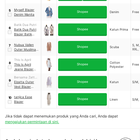
Myself Blazer
5
Shopee
Denim
Free 
Denim Wanita
Batik Dua Putri
6
Shopee
Batik Dua Putri
Katun Prima
Free 
Blazer Batik
Wanita Modern
Nubua Vallen
S, M,
7
Shopee
Scuba
XXL,
Outer Muslimah
Premium
This Is April
Cotton
8
Shopee
This Is April
Free 
Polyester
Jeane Blazer
White
Bersama Zatta
9
Shopee
Jaya
Elzatta Outer
Katun
S/M,
Vest Blazer
Stripe
tanjica Ease
10
Shopee
Linen
S/M,
Blazer
Jika tidak dapat menemukan produk yang Anda cari, Anda dapat
mengajukan permintaan di sini.