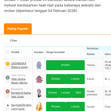
mybest berdasarkan hasil riset pada beberapa website dan
review (diperbarui tanggal 04 Februari 2026).
Paling Populer
Filter
Perincian
Produk
Gambar
Harga terendah
Bahan
Ukur
All si
LEENBENKA
1
Shopee
Tunica
(ling
Sheeva Outer
122 
Long
｜
6399
Hello Zenina
2
Shopee
Lazada
Hello Zenina
Katun
M, L,
Blazer Wanita
Alsava
Bayleaf.id
Scuba
M, XL
3
Shopee
Lazada
Blibli
Bayleaf.id Natha
premium
Cust
Vest Outer
HaymeeIDN Baju
4
Shopee
Lazada
Scuba
Free 
Long Outer