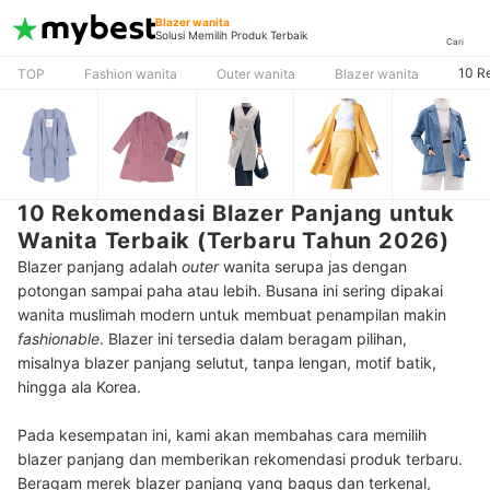
Blazer wanita
Solusi Memilih Produk Terbaik
Cari
10 R
TOP
Fashion wanita
Outer wanita
Blazer wanita
10 Rekomendasi Blazer Panjang untuk
Wanita Terbaik (Terbaru Tahun 2026)
Blazer panjang adalah
outer
wanita serupa jas dengan
potongan sampai paha atau lebih. Busana ini sering dipakai
wanita muslimah modern untuk membuat penampilan makin
fashionable
. Blazer ini tersedia dalam beragam pilihan,
misalnya blazer panjang selutut, tanpa lengan, motif batik,
hingga ala Korea.
Pada kesempatan ini, kami akan membahas cara memilih
blazer panjang dan memberikan rekomendasi produk terbaru.
Beragam merek blazer panjang yang bagus dan terkenal,