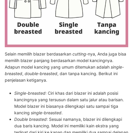
Selain memilih blazer berdasarkan
cutting
-nya, Anda juga bisa
memilih blazer panjang berdasarkan model kancingnya.
Adapun model kancing yang umum ditemukan adalah
single-
breasted
,
double-breasted
, dan tanpa kancing. Berikut ini
penjelasan ketiganya.
Single-breasted
:
Ciri khas dari blazer ini adalah posisi
kancingnya yang tersusun dalam satu jalur atau barisan.
Model blazer ini biasanya dilengkapi satu sampai tiga
kancing
single-breasted
.
Double breasted
:
Sesuai namanya, blazer ini dilengkapi
dua baris kancing. Model ini memiliki kain ekstra yang
terlipat dari kiri ke kanan dan memiliki dua sampai delapan