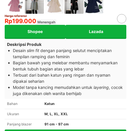
Harga referensi
Rp199.000
Menengah
Shopee
Lazada
Deskripsi Produk
Desain
slim fit
dengan panjang selutut menciptakan
tampilan ramping dan feminin
Bagian bawah yang melebar membantu menyamarkan
bentuk tubuh bagian atas yang lebar
Terbuat dari bahan katun yang ringan dan nyaman
dipakai seharian
Model tanpa kancing memudahkan untuk
layering
, cocok
juga dikenakan oleh wanita berhijab
Bahan
Katun
Ukuran
M, L, XL, XXL
Panjang blazer
91 cm - 97 cm