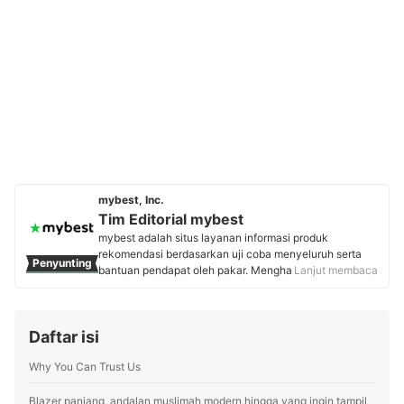
mybest, Inc.
Tim Editorial mybest
mybest adalah situs layanan informasi produk
rekomendasi berdasarkan uji coba menyeluruh serta
Penyunting
bantuan pendapat oleh pakar. Menghasilkan konten
Lanjut membaca
setiap hari, mybest menyediakan pengalaman memilih
terbaik bagi lebih dari 3 juta user per bulannya.
Berbagai tema konten, mulai dari kosmetik, kebutuhan
Daftar isi
sehari-hari, elektronik rumah tangga, hingga jasa bisa
ditemukan di mybest.
Why You Can Trust Us
Profil Tim Editorial mybest
Blazer panjang, andalan muslimah modern hingga yang ingin tampil