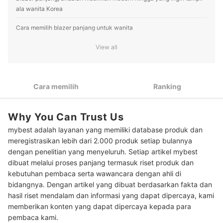
ala wanita Korea
Cara memilih blazer panjang untuk wanita
Sesuaikan model blazer panjang dengan gaya berpakaian
View all
1
dan bentuk tubuh Anda
2
Pertimbangkan pula model kancingnya
Cara memilih
Ranking
3
Perhatikan bahan atau jenis kainnya
Peringkat Blazer Panjang untuk Wanita Terbaik
Why You Can Trust Us
mybest adalah layanan yang memiliki database produk dan
Baca rekomendasi outer wanita lainnya di sini
meregistrasikan lebih dari 2.000 produk setiap bulannya
dengan penelitian yang menyeluruh. Setiap artikel mybest
dibuat melalui proses panjang termasuk riset produk dan
kebutuhan pembaca serta wawancara dengan ahli di
bidangnya. Dengan artikel yang dibuat berdasarkan fakta dan
hasil riset mendalam dan informasi yang dapat dipercaya, kami
memberikan konten yang dapat dipercaya kepada para
pembaca kami.