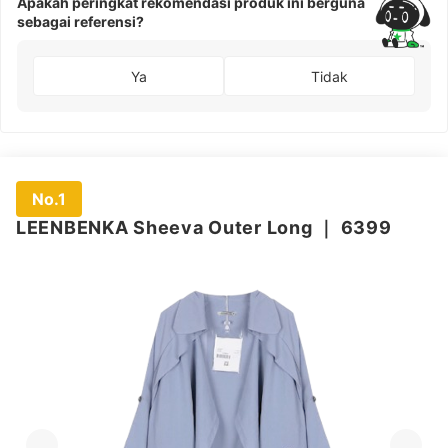
Apakah peringkat rekomendasi produk ini berguna
sebagai referensi?
Ya
Tidak
No.1
LEENBENKA Sheeva Outer Long
｜
6399