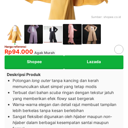
Sumber:
shopee.co.id
Harga referensi
Rp94.000
Agak Murah
Shopee
Lazada
Deskripsi Produk
Potongan
long outer
tanpa kancing dan kerah
memunculkan siluet simpel yang tetap modis
Terbuat dari bahan
scuba
ringan dengan tekstur jatuh
yang memberikan efek
flowy
saat bergerak
Warna-warna elegan dan detail rajut membuat tampilan
lebih berkelas tanpa kesan berlebihan
Sangat fleksibel digunakan oleh
hijaber
maupun
non-
hijaber
dalam berbagai kesempatan santai maupun