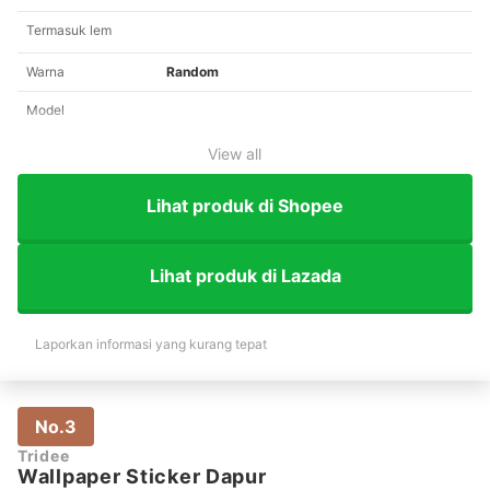
Termasuk lem
Warna
Random
Model
View all
Lihat produk di Shopee
Lihat produk di Lazada
Laporkan informasi yang kurang tepat
No.3
Tridee
Wallpaper Sticker Dapur