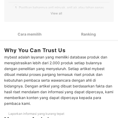
1
Pastikan bahannya anti minyak, anti air, atau tahan panas
View all
2
Ketahui bahan wallpaper dapur
3
Tentukan model, motif, dan warna yang sesuai
Cara memilih
Ranking
4
Periksa ukurannya sebelum membeli
Why You Can Trust Us
Pilih juga wallpaper dapur yang dapat digunakan untuk
5
furnitur
mybest adalah layanan yang memiliki database produk dan
meregistrasikan lebih dari 2.000 produk setiap bulannya
Peringkat Wallpaper Dapur Terbaik
dengan penelitian yang menyeluruh. Setiap artikel mybest
dibuat melalui proses panjang termasuk riset produk dan
Baca juga rekomendasi produk lainnya untuk mempercantik dapur di
kebutuhan pembaca serta wawancara dengan ahli di
sini
bidangnya. Dengan artikel yang dibuat berdasarkan fakta dan
Kesimpulan
hasil riset mendalam dan informasi yang dapat dipercaya, kami
memberikan konten yang dapat dipercaya kepada para
pembaca kami.
Laporkan informasi yang kurang tepat