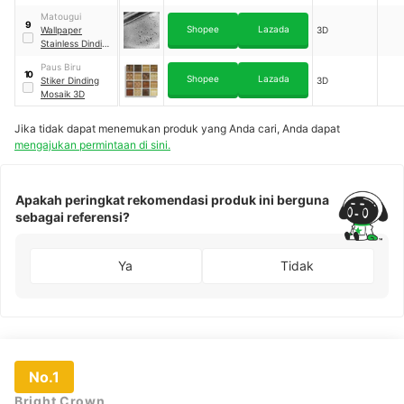
Matougui
9
Shopee
Lazada
Wallpaper
3D
Stainless Dinding
Dapur Aluminum
Paus Biru
Foil
10
Shopee
Lazada
Stiker Dinding
3D
Mosaik 3D
Jika tidak dapat menemukan produk yang Anda cari, Anda dapat
mengajukan permintaan di sini.
Apakah peringkat rekomendasi produk ini berguna
sebagai referensi?
Ya
Tidak
No.1
Bright Crown