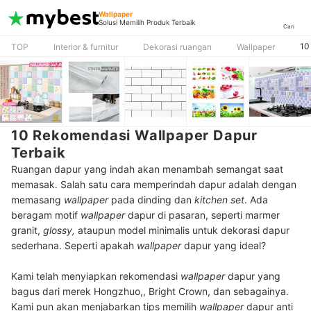
Wallpaper
Solusi Memilih Produk Terbaik
Cari
10
TOP
Interior & furnitur
Dekorasi ruangan
Wallpaper
10 Rekomendasi Wallpaper Dapur
Terbaik
Ruangan dapur yang indah akan menambah semangat saat
memasak. Salah satu cara memperindah dapur adalah dengan
memasang
wallpaper
pada dinding dan
kitchen set
. Ada
beragam motif
wallpaper
dapur di pasaran, seperti marmer
granit,
glossy,
ataupun model minimalis untuk dekorasi dapur
sederhana. Seperti apakah
wallpaper
dapur yang ideal?
Kami telah menyiapkan rekomendasi
wallpaper
dapur yang
bagus dari merek Hongzhuo,, Bright Crown, dan sebagainya.
Kami pun akan menjabarkan tips memilih
wallpaper
dapur anti