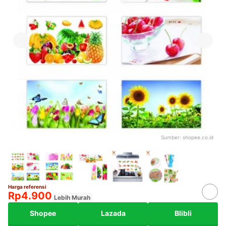
Sumber:
shopee.co.id
Harga referensi
Rp4.900
Lebih Murah
Shopee
Lazada
Blibli