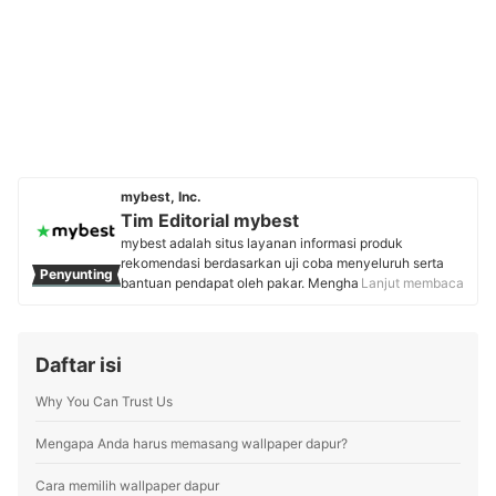
mybest, Inc.
Tim Editorial mybest
mybest adalah situs layanan informasi produk
rekomendasi berdasarkan uji coba menyeluruh serta
Penyunting
bantuan pendapat oleh pakar. Menghasilkan konten
Lanjut membaca
setiap hari, mybest menyediakan pengalaman memilih
terbaik bagi lebih dari 3 juta user per bulannya.
Berbagai tema konten, mulai dari kosmetik, kebutuhan
Daftar isi
sehari-hari, elektronik rumah tangga, hingga jasa bisa
ditemukan di mybest.
Why You Can Trust Us
Profil Tim Editorial mybest
Mengapa Anda harus memasang wallpaper dapur?
Cara memilih wallpaper dapur